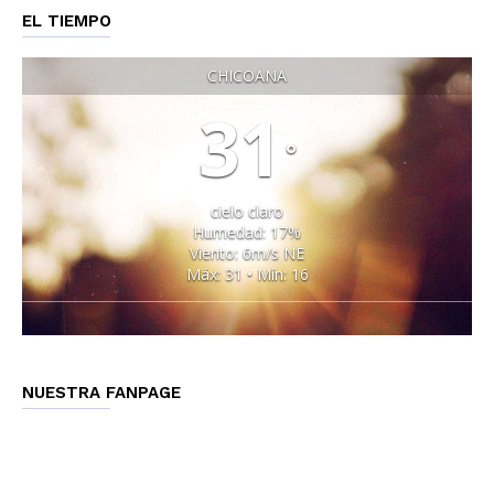
EL TIEMPO
CHICOANA
31
°
cielo claro
Humedad: 17%
Viento: 6m/s NE
Máx: 31 • Mín: 16
NUESTRA FANPAGE