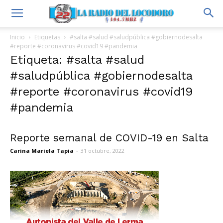
Inicio
Etiquetas
#salta #salud #saludpública #gobiernodesalta
#reporte #coronavirus #covid19 #pandemia
Etiqueta: #salta #salud
#saludpública #gobiernodesalta
#reporte #coronavirus #covid19
#pandemia
Reporte semanal de COVID-19 en Salta
Carina Mariela Tapia
-
31 octubre, 2022