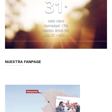
31
°
cielo claro
Humedad: 17%
Viento: 6m/s NE
Máx: 31 • Mín: 16
NUESTRA FANPAGE