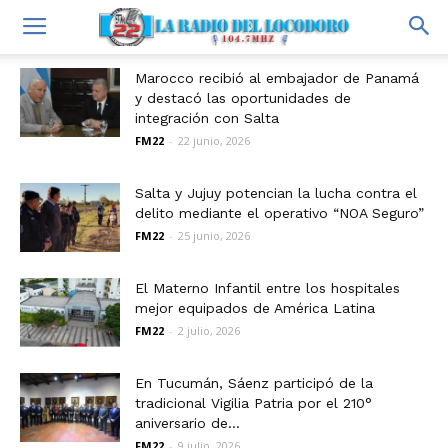
Marocco recibió al embajador de Panamá
y destacó las oportunidades de
integración con Salta
FM22
-
22 junio, 2026
Salta y Jujuy potencian la lucha contra el
delito mediante el operativo “NOA Seguro”
FM22
-
25 junio, 2026
El Materno Infantil entre los hospitales
mejor equipados de América Latina
FM22
-
2 julio, 2026
En Tucumán, Sáenz participó de la
tradicional Vigilia Patria por el 210°
aniversario de...
FM22
-
9 julio, 2026