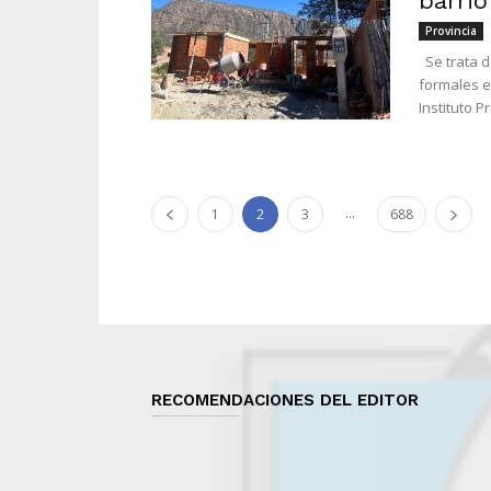
barrio
Provincia
Se trata d
formales en
Instituto P
...
1
2
3
688
RECOMENDACIONES DEL EDITOR