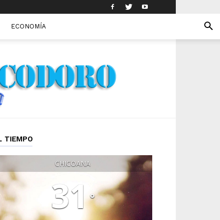
ECONOMÍA
L TIEMPO
CHICOANA
31
°