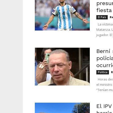
presu
fiesta
R
El País
La víctima 
Matanza. L
jugador. El
Berni
policí
ocurri
R
Política
Horas desp
el ministr
“Tenían mu
El IPV