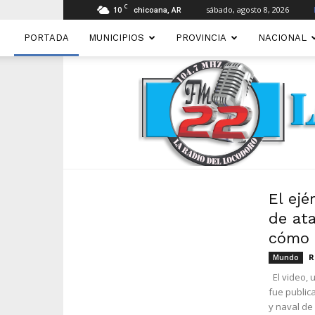
C
10
sábado, agosto 8, 2026
chicoana, AR
PORTADA
MUNICIPIOS
PROVINCIA
NACIONAL
El ejé
de at
cómo s
R
Mundo
El video, 
fue public
y naval de l