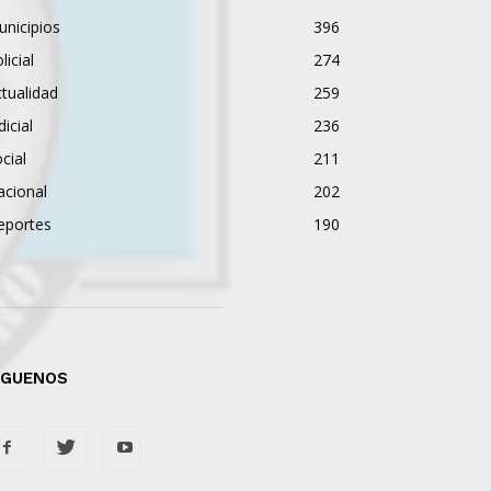
nicipios
396
licial
274
tualidad
259
dicial
236
cial
211
acional
202
eportes
190
ÍGUENOS