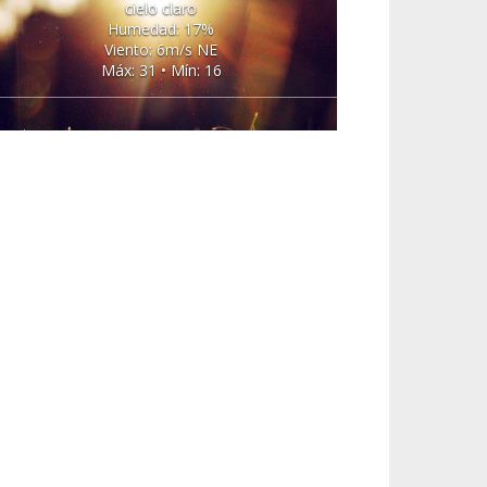
cielo claro
Humedad: 17%
Viento: 6m/s NE
Máx: 31 • Mín: 16