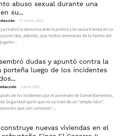
nto abuso sexual durante una
 en su...
edacción
-
31 marzo, 2023
ya realizó la denuncia ante la Justicia y la causa tramita en La
a joven dijo, además, que recibió amenazas de la familia del
 jugador...
 sembró dudas y apuntó contra la
a porteña luego de los incidentes
dos...
edacción
-
3 abril, 2023
ués de los incidentes por el asesinato de Daniel Barrientos,
o de Seguridad opinó que no se trató de un “simple robo”;
niciones que son carísimas”,...
 construye nuevas viviendas en el