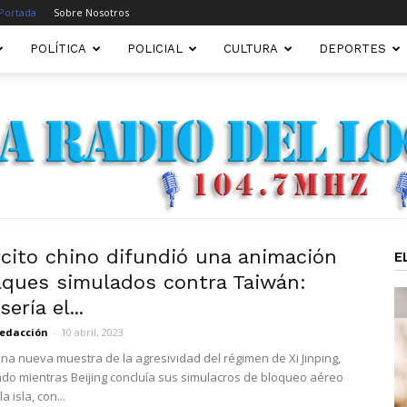
Portada
Sobre Nosotros
POLÍTICA
POLICIAL
CULTURA
DEPORTES
rcito chino difundió una animación
E
aques simulados contra Taiwán:
FM22.COM.AR
ería el...
edacción
-
10 abril, 2023
una nueva muestra de la agresividad del régimen de Xi Jinping,
ado mientras Beijing concluía sus simulacros de bloqueo aéreo
a isla, con...