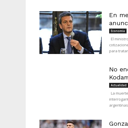
En me
anunci
Economía
El ministr
cotizacion
para tratar
No en
Kodama
Actualidad
La muerte 
interrogan
argentinas
Gonza