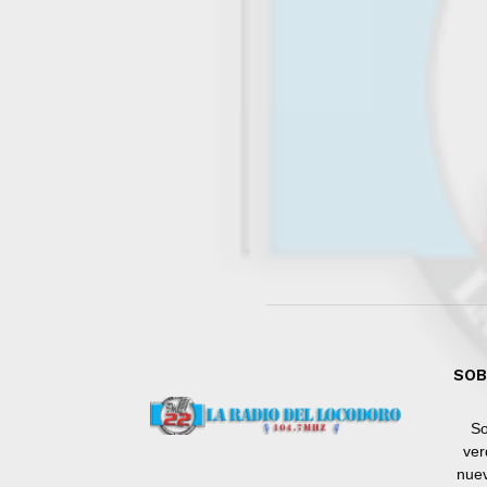
SOB
So
ver
nuev