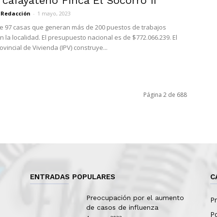
 cafayateño Finca El Socorro II
Redacción
-
1 mayo, 2023
e 97 casas que generan más de 200 puestos de trabajos
 la localidad. El presupuesto nacional es de $772.066.239. El
rovincial de Vivienda (IPV) construye...
Página 2 de 688
ENTRADAS POPULARES
C
Preocupación por el aumento
Pr
de casos de influenza
Po