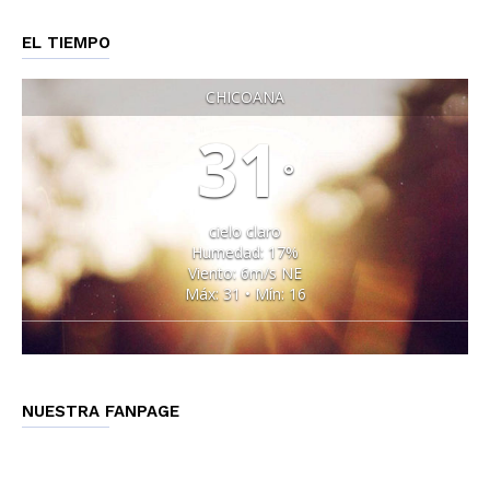
EL TIEMPO
CHICOANA
31
°
cielo claro
Humedad: 17%
Viento: 6m/s NE
Máx: 31 • Mín: 16
NUESTRA FANPAGE