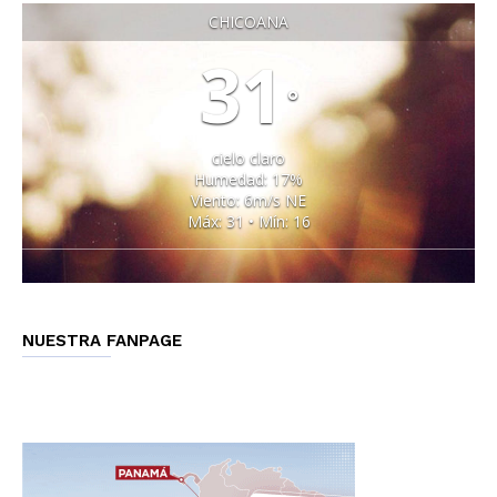
CHICOANA
31
°
cielo claro
Humedad: 17%
Viento: 6m/s NE
Máx: 31 • Mín: 16
NUESTRA FANPAGE