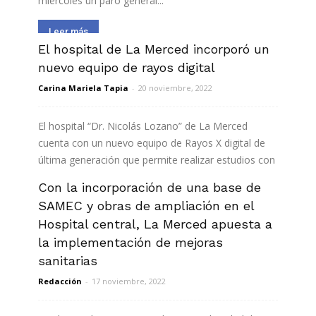
miércoles un paro general...
Leer más
El hospital de La Merced incorporó un
nuevo equipo de rayos digital
Carina Mariela Tapia
-
20 noviembre, 2022
El hospital “Dr. Nicolás Lozano” de La Merced
cuenta con un nuevo equipo de Rayos X digital de
última generación que permite realizar estudios con
alta definición de imagen. El equipo fue comprado
Con la incorporación de una base de
con fondos del programa nacional Redes es...
SAMEC y obras de ampliación en el
Hospital central, La Merced apuesta a
Leer más
la implementación de mejoras
sanitarias
Redacción
-
17 noviembre, 2022