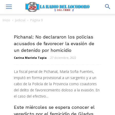
Inicio
Judicial
Página 9
JUDICIAL
Pichanal: No declararon los policías
acusados de favorecer la evasión de
un detenido por homicidio
Carina Mariela Tapia
-
27 diciembre, 2022
La fiscal penal de Pichanal, María Sofìa Fuentes,
imputó en forma provisional a un sargento y a un
cabo de la Policía de la Provincia como coautores
del delito de favorecimiento doloso a la evasión. En
el caso del efectivo...
Este miércoles se espera conocer el
Leer más
veredicto por el femicidio de Gladys