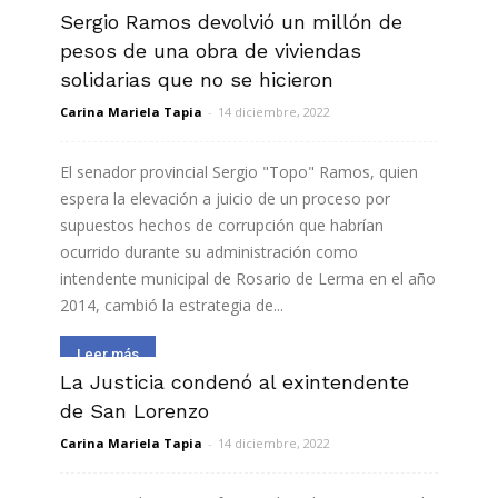
Sergio Ramos devolvió un millón de
Leer más
pesos de una obra de viviendas
solidarias que no se hicieron
Carina Mariela Tapia
-
14 diciembre, 2022
El senador provincial Sergio "Topo" Ramos, quien
espera la elevación a juicio de un proceso por
supuestos hechos de corrupción que habrían
ocurrido durante su administración como
intendente municipal de Rosario de Lerma en el año
2014, cambió la estrategia de...
Leer más
La Justicia condenó al exintendente
de San Lorenzo
Carina Mariela Tapia
-
14 diciembre, 2022