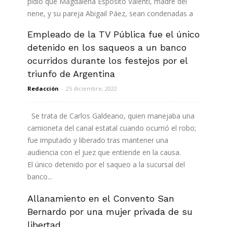
pidió que Magdalena Espósito Valenti, madre del
nene, y su pareja Abigail Páez, sean condenadas a
prisión perpetua. En la última audiencia...
Empleado de la TV Pública fue el único
detenido en los saqueos a un banco
Leer más
ocurridos durante los festejos por el
triunfo de Argentina
Redacción
-
25 diciembre, 2022
Se trata de Carlos Galdeano, quien manejaba una
camioneta del canal estatal cuando ocurrió el robo;
fue imputado y liberado tras mantener una
audiencia con el juez que entiende en la causa.
El único detenido por el saqueo a la sucursal del
banco...
Allanamiento en el Convento San
Leer más
Bernardo por una mujer privada de su
libertad