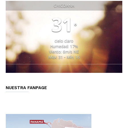
CHICOANA
31
°
cielo claro
Humedad: 17%
Viento: 6m/s NE
Máx: 31 • Mín: 16
NUESTRA FANPAGE