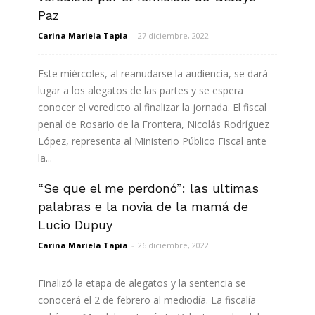
Paz
Carina Mariela Tapia
-
27 diciembre, 2022
Este miércoles, al reanudarse la audiencia, se dará
lugar a los alegatos de las partes y se espera
conocer el veredicto al finalizar la jornada. El fiscal
penal de Rosario de la Frontera, Nicolás Rodríguez
López, representa al Ministerio Público Fiscal ante
la...
“Se que el me perdonó”: las ultimas
Leer más
palabras e la novia de la mamá de
Lucio Dupuy
Carina Mariela Tapia
-
26 diciembre, 2022
Finalizó la etapa de alegatos y la sentencia se
conocerá el 2 de febrero al mediodía. La fiscalía