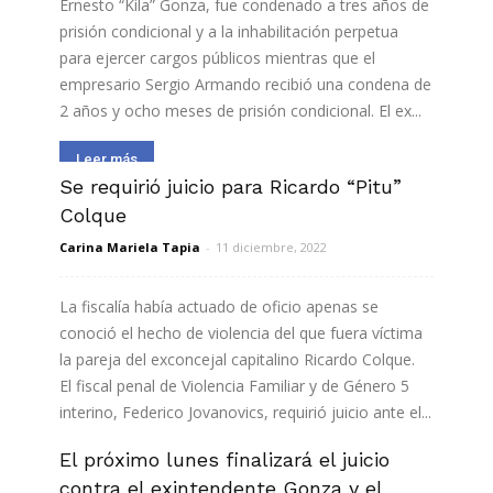
Ernesto “Kila” Gonza, fue condenado a tres años de
prisión condicional y a la inhabilitación perpetua
para ejercer cargos públicos mientras que el
empresario Sergio Armando recibió una condena de
2 años y ocho meses de prisión condicional. El ex...
Leer más
Se requirió juicio para Ricardo “Pitu”
Colque
Carina Mariela Tapia
-
11 diciembre, 2022
La fiscalía había actuado de oficio apenas se
conoció el hecho de violencia del que fuera víctima
la pareja del exconcejal capitalino Ricardo Colque.
El fiscal penal de Violencia Familiar y de Género 5
interino, Federico Jovanovics, requirió juicio ante el...
El próximo lunes finalizará el juicio
Leer más
contra el exintendente Gonza y el