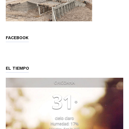
FACEBOOK
EL TIEMPO
CHICOANA
31
°
cielo claro
Humedad: 17%
Viento: 6m/s NE