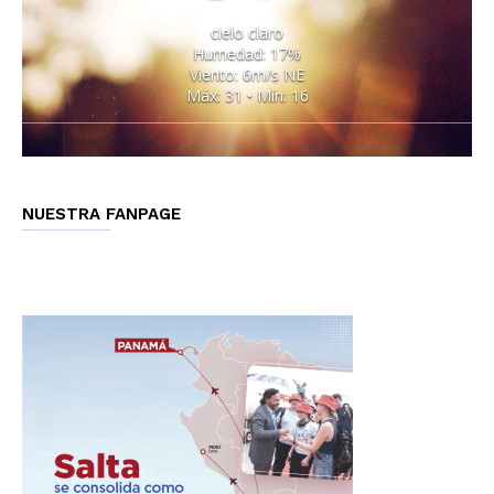
cielo claro
Humedad: 17%
Viento: 6m/s NE
Máx: 31 • Mín: 16
NUESTRA FANPAGE