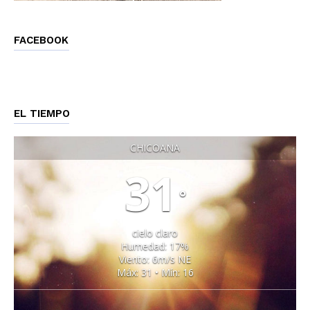
FACEBOOK
EL TIEMPO
CHICOANA
31
°
cielo claro
Humedad: 17%
Viento: 6m/s NE
Máx: 31 • Mín: 16