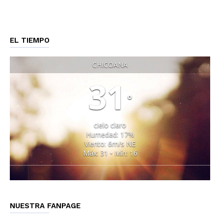
EL TIEMPO
CHICOANA
31
°
cielo claro
Humedad: 17%
Viento: 6m/s NE
Máx: 31 • Mín: 16
NUESTRA FANPAGE